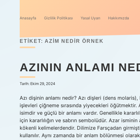
Anasayfa
Gizlilik Politikası
Yasal Uyarı
Hakkımızda
ETIKET:
AZIM NEDIR ÖRNEK
AZININ ANLAMI NE
Tarih: Ekim 29, 2024
Azı dişinin anlamı nedir? Azı dişleri (dens molaris)
işlevleri çiğneme sırasında yiyecekleri öğütmektir.
isimdir ve güçlü bir anlamı vardır. Genellikle kararlıl
için kararlılığın ve sabrın sembolüdür. Azar ismini
kökenli kelimelerdendir. Dilimize Farsçadan girmişt
kullanılır. Aynı zamanda bir anlam bölünmesi olarak 