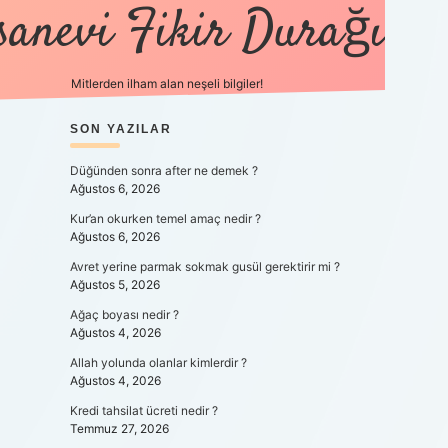
sanevi Fikir Durağı
Mitlerden ilham alan neşeli bilgiler!
SIDEBAR
SON YAZILAR
tulipbet 
Düğünden sonra after ne demek ?
Ağustos 6, 2026
Kur’an okurken temel amaç nedir ?
Ağustos 6, 2026
Avret yerine parmak sokmak gusül gerektirir mi ?
Ağustos 5, 2026
Ağaç boyası nedir ?
Ağustos 4, 2026
Allah yolunda olanlar kimlerdir ?
Ağustos 4, 2026
Kredi tahsilat ücreti nedir ?
Temmuz 27, 2026