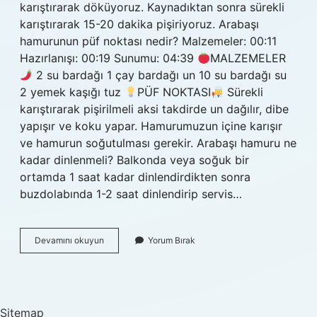
karıştırarak döküyoruz. Kaynadıktan sonra sürekli
karıştırarak 15-20 dakika pişiriyoruz. Arabaşı
hamurunun püf noktası nedir? Malzemeler: 00:11
Hazırlanışı: 00:19 Sunumu: 04:39
MALZEMELER
2 su bardağı 1 çay bardağı un 10 su bardağı su
2 yemek kaşığı tuz
PÜF NOKTASI
Sürekli
karıştırarak pişirilmeli aksi takdirde un dağılır, dibe
yapışır ve koku yapar. Hamurumuzun içine karışır
ve hamurun soğutulması gerekir. Arabaşı hamuru ne
kadar dinlenmeli? Balkonda veya soğuk bir
ortamda 1 saat kadar dinlendirdikten sonra
buzdolabında 1-2 saat dinlendirip servis…
Arabaşı
Devamını okuyun
Yorum Bırak
Hamuru
Kaç
Dakika
Pişirilir
Sitemap