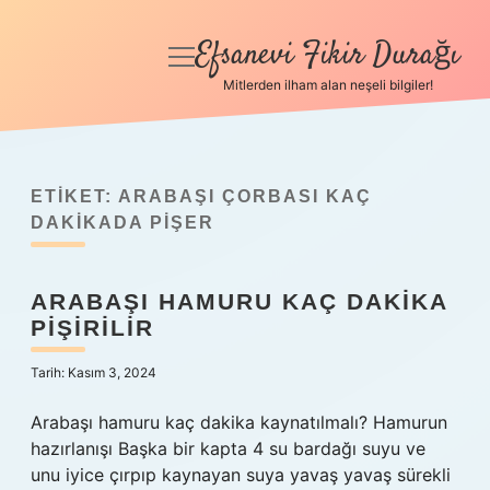
Efsanevi Fikir Durağı
menüyü
aç
Mitlerden ilham alan neşeli bilgiler!
Anasayfa
Gizlilik Politikası
ETIKET:
ARABAŞI ÇORBASI KAÇ
Yasal Uyarı
DAKIKADA PIŞER
Hakkımızda
ARABAŞI HAMURU KAÇ DAKIKA
PIŞIRILIR
Tarih: Kasım 3, 2024
Arabaşı hamuru kaç dakika kaynatılmalı? Hamurun
hazırlanışı Başka bir kapta 4 su bardağı suyu ve
unu iyice çırpıp kaynayan suya yavaş yavaş sürekli