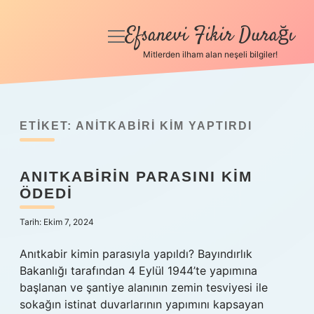
Efsanevi Fikir Durağı
menüyü
aç
Mitlerden ilham alan neşeli bilgiler!
Anasayfa
Gizlilik Politikası
ETIKET:
ANITKABIRI KIM YAPTIRDI
Yasal Uyarı
ANITKABIRIN PARASINI KIM
Hakkımızda
ÖDEDI
Tarih: Ekim 7, 2024
Anıtkabir kimin parasıyla yapıldı? Bayındırlık
Bakanlığı tarafından 4 Eylül 1944’te yapımına
başlanan ve şantiye alanının zemin tesviyesi ile
sokağın istinat duvarlarının yapımını kapsayan