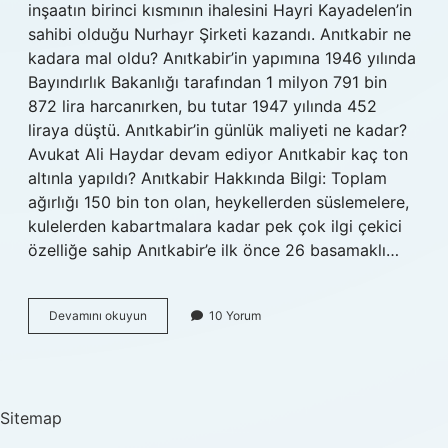
inşaatın birinci kısmının ihalesini Hayri Kayadelen’in
sahibi olduğu Nurhayr Şirketi kazandı. Anıtkabir ne
kadara mal oldu? Anıtkabir’in yapımına 1946 yılında
Bayındırlık Bakanlığı tarafından 1 milyon 791 bin
872 lira harcanırken, bu tutar 1947 yılında 452
liraya düştü. Anıtkabir’in günlük maliyeti ne kadar?
Avukat Ali Haydar devam ediyor Anıtkabir kaç ton
altınla yapıldı? Anıtkabir Hakkında Bilgi: Toplam
ağırlığı 150 bin ton olan, heykellerden süslemelere,
kulelerden kabartmalara kadar pek çok ilgi çekici
özelliğe sahip Anıtkabir’e ilk önce 26 basamaklı…
Anıtkabirin
Devamını okuyun
10 Yorum
Parasını
Kim
Ödedi
Sitemap