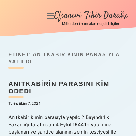
Efsanevi Fikir Durağı
menüyü
aç
Mitlerden ilham alan neşeli bilgiler!
Anasayfa
Gizlilik Politikası
ETIKET:
ANITKABIR KIMIN PARASIYLA
Yasal Uyarı
YAPILDI
Hakkımızda
ANITKABIRIN PARASINI KIM
ÖDEDI
Tarih: Ekim 7, 2024
Anıtkabir kimin parasıyla yapıldı? Bayındırlık
Bakanlığı tarafından 4 Eylül 1944’te yapımına
başlanan ve şantiye alanının zemin tesviyesi ile