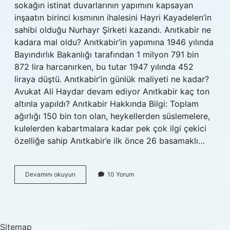
sokağın istinat duvarlarının yapımını kapsayan
inşaatın birinci kısmının ihalesini Hayri Kayadelen’in
sahibi olduğu Nurhayr Şirketi kazandı. Anıtkabir ne
kadara mal oldu? Anıtkabir’in yapımına 1946 yılında
Bayındırlık Bakanlığı tarafından 1 milyon 791 bin
872 lira harcanırken, bu tutar 1947 yılında 452
liraya düştü. Anıtkabir’in günlük maliyeti ne kadar?
Avukat Ali Haydar devam ediyor Anıtkabir kaç ton
altınla yapıldı? Anıtkabir Hakkında Bilgi: Toplam
ağırlığı 150 bin ton olan, heykellerden süslemelere,
kulelerden kabartmalara kadar pek çok ilgi çekici
özelliğe sahip Anıtkabir’e ilk önce 26 basamaklı…
Anıtkabirin
Devamını okuyun
10 Yorum
Parasını
Kim
Ödedi
Sitemap