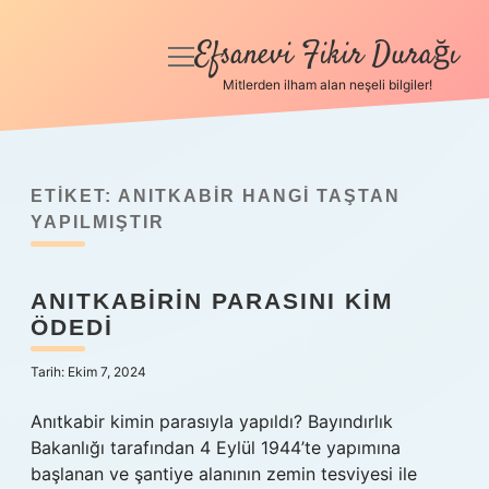
Efsanevi Fikir Durağı
menüyü
aç
Mitlerden ilham alan neşeli bilgiler!
Anasayfa
Gizlilik Politikası
ETIKET:
ANITKABIR HANGI TAŞTAN
Yasal Uyarı
YAPILMIŞTIR
Hakkımızda
ANITKABIRIN PARASINI KIM
ÖDEDI
Tarih: Ekim 7, 2024
Anıtkabir kimin parasıyla yapıldı? Bayındırlık
Bakanlığı tarafından 4 Eylül 1944’te yapımına
başlanan ve şantiye alanının zemin tesviyesi ile