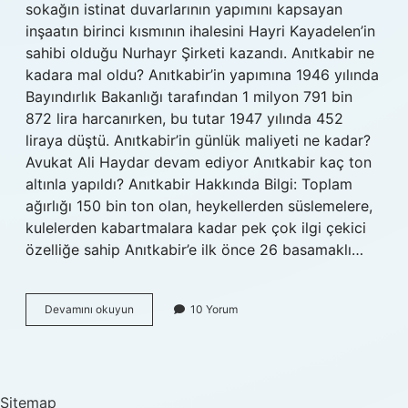
sokağın istinat duvarlarının yapımını kapsayan
inşaatın birinci kısmının ihalesini Hayri Kayadelen’in
sahibi olduğu Nurhayr Şirketi kazandı. Anıtkabir ne
kadara mal oldu? Anıtkabir’in yapımına 1946 yılında
Bayındırlık Bakanlığı tarafından 1 milyon 791 bin
872 lira harcanırken, bu tutar 1947 yılında 452
liraya düştü. Anıtkabir’in günlük maliyeti ne kadar?
Avukat Ali Haydar devam ediyor Anıtkabir kaç ton
altınla yapıldı? Anıtkabir Hakkında Bilgi: Toplam
ağırlığı 150 bin ton olan, heykellerden süslemelere,
kulelerden kabartmalara kadar pek çok ilgi çekici
özelliğe sahip Anıtkabir’e ilk önce 26 basamaklı…
Anıtkabirin
Devamını okuyun
10 Yorum
Parasını
Kim
Ödedi
Sitemap