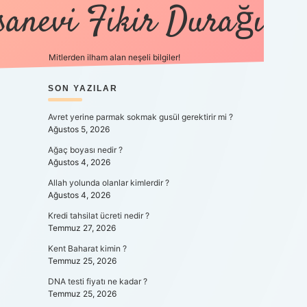
sanevi Fikir Durağı
Mitlerden ilham alan neşeli bilgiler!
SIDEBAR
SON YAZILAR
tulipbet 
Avret yerine parmak sokmak gusül gerektirir mi ?
Ağustos 5, 2026
Ağaç boyası nedir ?
Ağustos 4, 2026
Allah yolunda olanlar kimlerdir ?
Ağustos 4, 2026
Kredi tahsilat ücreti nedir ?
Temmuz 27, 2026
Kent Baharat kimin ?
Temmuz 25, 2026
DNA testi fiyatı ne kadar ?
Temmuz 25, 2026