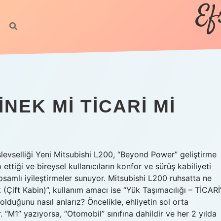
Ef
INEK MI TICARI MI
şlevselliği Yeni Mitsubishi L200, “Beyond Power” geliştirme
p ettiği ve bireysel kullanıcıların konfor ve sürüş kabiliyeti
apsamlı iyileştirmeler sunuyor. Mitsubishi L200 ruhsatta ne
(Çift Kabin)”, kullanım amacı ise “Yük Taşımacılığı – TİCARİ
 olduğunu nasıl anlarız? Öncelikle, ehliyetin sol orta
 “M1” yazıyorsa, “Otomobil” sınıfına dahildir ve her 2 yılda