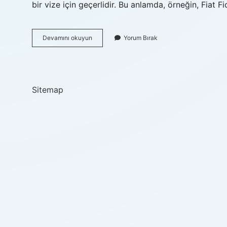
bir vize için geçerlidir. Bu anlamda, örneğin, Fiat
Mitsubishi
Devamını okuyun
Yorum Bırak
L200
Binek
Mi
Ticari
Mi
Sitemap