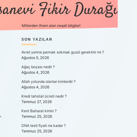
sanevi Fikir Durağı
Mitlerden ilham alan neşeli bilgiler!
SIDEBAR
SON YAZILAR
tulipbet yeni giriş
Avret yerine parmak sokmak gusül gerektirir mi ?
Ağustos 5, 2026
Ağaç boyası nedir ?
Ağustos 4, 2026
Allah yolunda olanlar kimlerdir ?
Ağustos 4, 2026
Kredi tahsilat ücreti nedir ?
Temmuz 27, 2026
Kent Baharat kimin ?
Temmuz 25, 2026
”
DNA testi fiyatı ne kadar ?
Temmuz 25, 2026