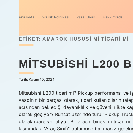
Anasayfa
Gizlilik Politikası
Yasal Uyarı
Hakkımızda
ETIKET:
AMAROK HUSUSI MI TICARI MI
MITSUBISHI L200 B
Tarih: Kasım 10, 2024
Mitsubishi L200 ticari mi? Pickup performansı ve i
vaadinin bir parçası olarak, ticari kullanıcıların tale
açısından beklediği dayanıklılık ve güvenilirlikte k
olarak geçiyor? Ruhsat üzerinde türü “Pickup Truck 
olarak ibare yer alıyor. Bir aracın binek mi ticari mi
kısmındaki “Araç Sınıfı” bölümüne bakmanız gerekir.