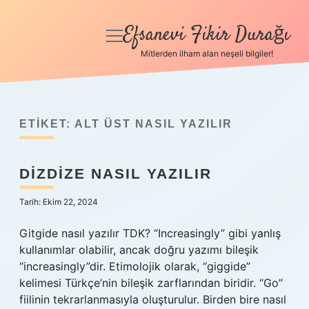
Efsanevi Fikir Durağı
menüyü
aç
Mitlerden ilham alan neşeli bilgiler!
Anasayfa
Gizlilik Politikası
ETIKET:
ALT ÜST NASIL YAZILIR
Yasal Uyarı
DIZDIZE NASIL YAZILIR
Hakkımızda
Tarih: Ekim 22, 2024
Gitgide nasıl yazılır TDK? “Increasingly” gibi yanlış
kullanımlar olabilir, ancak doğru yazımı bileşik
“increasingly”dir. Etimolojik olarak, “giggide”
kelimesi Türkçe’nin bileşik zarflarından biridir. “Go”
fiilinin tekrarlanmasıyla oluşturulur. Birden bire nasıl