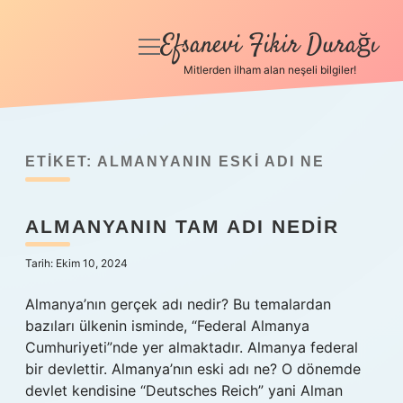
Efsanevi Fikir Durağı
menüyü
aç
Mitlerden ilham alan neşeli bilgiler!
Anasayfa
Gizlilik Politikası
ETIKET:
ALMANYANIN ESKI ADI NE
Yasal Uyarı
ALMANYANIN TAM ADI NEDIR
Hakkımızda
Tarih: Ekim 10, 2024
Almanya’nın gerçek adı nedir? Bu temalardan
bazıları ülkenin isminde, “Federal Almanya
Cumhuriyeti”nde yer almaktadır. Almanya federal
bir devlettir. Almanya’nın eski adı ne? O dönemde
devlet kendisine “Deutsches Reich” yani Alman