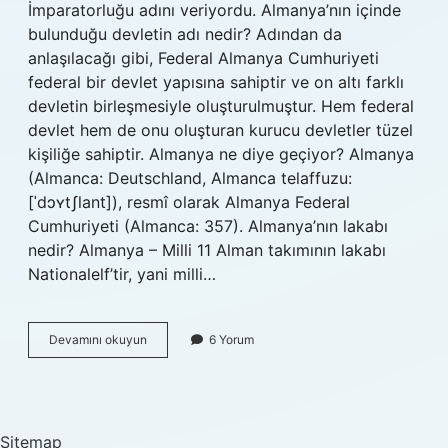
İmparatorluğu adını veriyordu. Almanya’nın içinde
bulunduğu devletin adı nedir? Adından da
anlaşılacağı gibi, Federal Almanya Cumhuriyeti
federal bir devlet yapısına sahiptir ve on altı farklı
devletin birleşmesiyle oluşturulmuştur. Hem federal
devlet hem de onu oluşturan kurucu devletler tüzel
kişiliğe sahiptir. Almanya ne diye geçiyor? Almanya
(Almanca: Deutschland, Almanca telaffuzu:
[ˈdɔʏtʃlant]), resmî olarak Almanya Federal
Cumhuriyeti (Almanca: 357). Almanya’nın lakabı
nedir? Almanya – Milli 11 Alman takımının lakabı
Nationalelf’tir, yani milli…
Almanyanın
Devamını okuyun
6 Yorum
Tam
Adı
Nedir
Sitemap