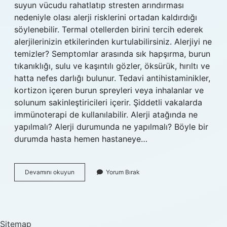
suyun vücudu rahatlatıp stresten arındırması
nedeniyle olası alerji risklerini ortadan kaldırdığı
söylenebilir. Termal otellerden birini tercih ederek
alerjilerinizin etkilerinden kurtulabilirsiniz. Alerjiyi ne
temizler? Semptomlar arasında sık hapşırma, burun
tıkanıklığı, sulu ve kaşıntılı gözler, öksürük, hırıltı ve
hatta nefes darlığı bulunur. Tedavi antihistaminikler,
kortizon içeren burun spreyleri veya inhalanlar ve
solunum sakinleştiricileri içerir. Şiddetli vakalarda
immünoterapi de kullanılabilir. Alerji atağında ne
yapılmalı? Alerji durumunda ne yapılmalı? Böyle bir
durumda hasta hemen hastaneye…
Banyo
Devamını okuyun
Yorum Bırak
Yapmak
Alerjiye
Iyi
Gelir
Mi
Sitemap