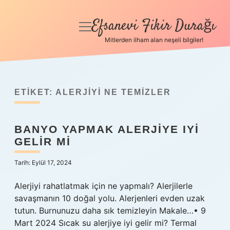
Efsanevi Fikir Durağı
menüyü
aç
Mitlerden ilham alan neşeli bilgiler!
Anasayfa
Gizlilik Politikası
ETIKET:
ALERJIYI NE TEMIZLER
Yasal Uyarı
BANYO YAPMAK ALERJIYE IYI
Hakkımızda
GELIR MI
Tarih: Eylül 17, 2024
Alerjiyi rahatlatmak için ne yapmalı? Alerjilerle
savaşmanın 10 doğal yolu. Alerjenleri evden uzak
tutun. Burnunuzu daha sık temizleyin Makale…• 9
Mart 2024 Sıcak su alerjiye iyi gelir mi? Termal