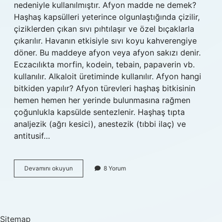
nedeniyle kullanılmıştır. Afyon madde ne demek?
Haşhaş kapsülleri yeterince olgunlaştığında çizilir,
çiziklerden çıkan sıvı pıhtılaşır ve özel bıçaklarla
çıkarılır. Havanın etkisiyle sıvı koyu kahverengiye
döner. Bu maddeye afyon veya afyon sakızı denir.
Eczacılıkta morfin, kodein, tebain, papaverin vb.
kullanılır. Alkaloit üretiminde kullanılır. Afyon hangi
bitkiden yapılır? Afyon türevleri haşhaş bitkisinin
hemen hemen her yerinde bulunmasına rağmen
çoğunlukla kapsülde sentezlenir. Haşhaş tıpta
analjezik (ağrı kesici), anestezik (tıbbi ilaç) ve
antitusif…
Afyonlu
Devamını okuyun
8 Yorum
Süt
Nedir
Sitemap