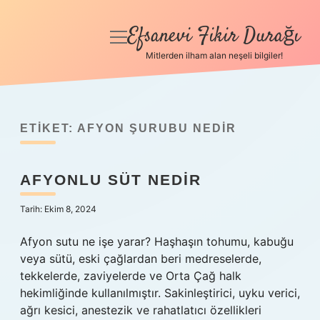
Efsanevi Fikir Durağı
menüyü
aç
Mitlerden ilham alan neşeli bilgiler!
Anasayfa
Gizlilik Politikası
ETIKET:
AFYON ŞURUBU NEDIR
Yasal Uyarı
AFYONLU SÜT NEDIR
Hakkımızda
Tarih: Ekim 8, 2024
Afyon sutu ne işe yarar? Haşhaşın tohumu, kabuğu
veya sütü, eski çağlardan beri medreselerde,
tekkelerde, zaviyelerde ve Orta Çağ halk
hekimliğinde kullanılmıştır. Sakinleştirici, uyku verici,
ağrı kesici, anestezik ve rahatlatıcı özellikleri