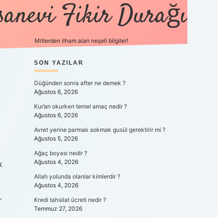
sanevi Fikir Durağı
Mitlerden ilham alan neşeli bilgiler!
SIDEBAR
SON YAZILAR
tulipbet yeni giriş
Düğünden sonra after ne demek ?
Ağustos 6, 2026
Kur’an okurken temel amaç nedir ?
Ağustos 6, 2026
Avret yerine parmak sokmak gusül gerektirir mi ?
Ağustos 5, 2026
Ağaç boyası nedir ?
Ağustos 4, 2026
k
Allah yolunda olanlar kimlerdir ?
Ağustos 4, 2026
–
Kredi tahsilat ücreti nedir ?
Temmuz 27, 2026