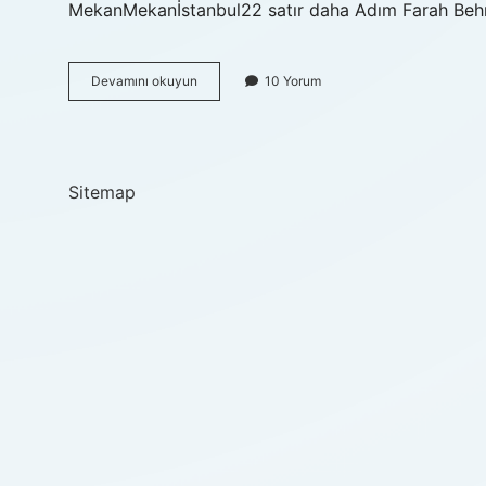
MekanMekanİstanbul22 satır daha Adım Farah Be
Adım
Devamını okuyun
10 Yorum
Farah
Ne
Anlatıyor
Sitemap