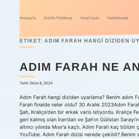
Anasayfa
Gizlilik Politikası
Yasal Uyarı
Hakkımızda
ETIKET:
ADIM FARAH HANGI DIZIDEN 
ADIM FARAH NE A
Tarih: Ekim 8, 2024
Adım Farah hangi diziden uyarlama? Benim adım Fara
Farah finalde neler oldu? 30 Aralık 2023Adım Farah
Şah, Kraliçe’den bir erkek varis istiyordu. Kraliçe 
geri kalmış olan İran’dan ve Şah’ın Gülistan Sarayı’n
altıncı yılında Mısır’a kaçtı. Adım Farah kaç bölüm 
YouTube. Adım Farah dizisi nerede çekildi? Beni