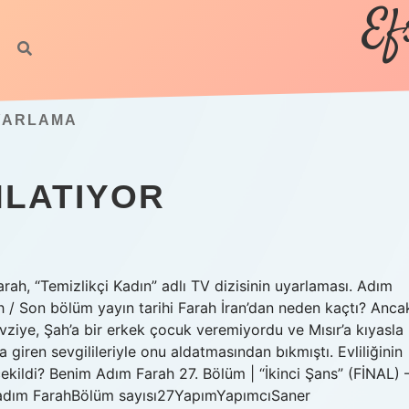
Ef
UYARLAMA
NLATIYOR
h, “Temizlikçi Kadın” adlı TV dizisinin uyarlaması. Adım
 / Son bölüm yayın tarihi Farah İran’dan neden kaçtı? Anca
Fevziye, Şah’a bir erkek çocuk veremiyordu ve Mısır’a kıyasla
a giren sevgilileriyle onu aldatmasından bıkmıştı. Evliliğinin
çekildi? Benim Adım Farah 27. Bölüm | “İkinci Şans” (FİNAL) 
m adım FarahBölüm sayısı27YapımYapımcıSaner