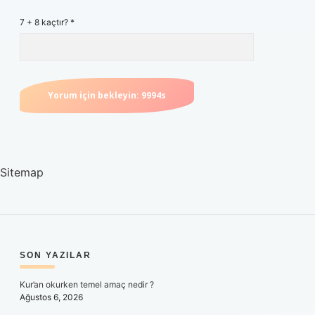
7 + 8 kaçtır?
*
Sitemap
SIDEBAR
SON YAZILAR
Kur’an okurken temel amaç nedir ?
Ağustos 6, 2026