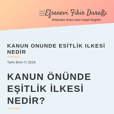
Efsanevi Fikir Durağı
menüyü
aç
Mitlerden ilham alan neşeli bilgiler!
Anasayfa
Gizlilik Politikası
KANUN ONUNDE ESITLIK ILKESI
NEDIR
Yasal Uyarı
Tarih: Ekim 17, 2024
Hakkımızda
KANUN ÖNÜNDE
EŞITLIK ILKESI
NEDIR?