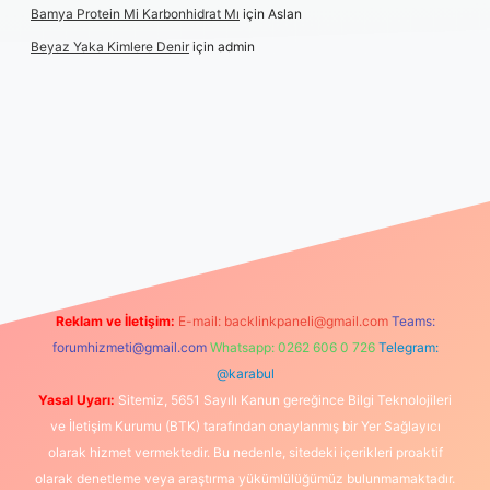
Bamya Protein Mi Karbonhidrat Mı
için
Aslan
Beyaz Yaka Kimlere Denir
için
admin
giriş
Reklam ve İletişim:
E-mail:
backlinkpaneli@gmail.com
Teams:
forumhizmeti@gmail.com
Whatsapp: 0262 606 0 726
Telegram:
@karabul
Yasal Uyarı:
Sitemiz, 5651 Sayılı Kanun gereğince Bilgi Teknolojileri
ve İletişim Kurumu (BTK) tarafından onaylanmış bir Yer Sağlayıcı
olarak hizmet vermektedir. Bu nedenle, sitedeki içerikleri proaktif
olarak denetleme veya araştırma yükümlülüğümüz bulunmamaktadır.