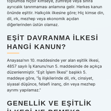
toplumda hiçbir kimseye, zümreye veya sınıfa
ayrıcalık tanınmaması anlamına gelir. Herkes kanun
önünde eşittir. Halkçılık ilkesine göre; Hiç kimse din,
dil, ırk, mezhep veya ekonomik açıdan
diğerlerinden üstün olamaz.
EŞIT DAVRANMA ILKESI
HANGI KANUN?
Anayasa’nın 10. maddesinde yer alan eşitlik ilkesi,
4857 sayılı İş Kanunu’nun 5. maddesinde de açıkça
düzenlenmiştir. “Eşit İşlem İlkesi” başlıklı 5.
maddeye göre, “İş ilişkilerinde dil, ırk, cinsiyet,
siyasal düşünce, felsefi inanç, din veya mezhep
ayrımı yapılamaz.”
GENELLIK VE EŞITLIK