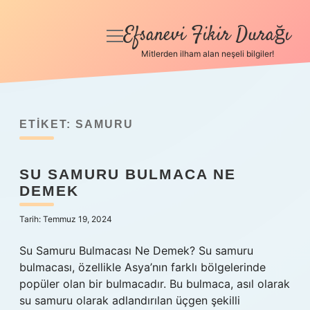
Efsanevi Fikir Durağı
menüyü
aç
Mitlerden ilham alan neşeli bilgiler!
Anasayfa
Gizlilik Politikası
ETIKET:
SAMURU
Yasal Uyarı
SU SAMURU BULMACA NE
Hakkımızda
DEMEK
Tarih: Temmuz 19, 2024
Su Samuru Bulmacası Ne Demek? Su samuru
bulmacası, özellikle Asya’nın farklı bölgelerinde
popüler olan bir bulmacadır. Bu bulmaca, asıl olarak
su samuru olarak adlandırılan üçgen şekilli